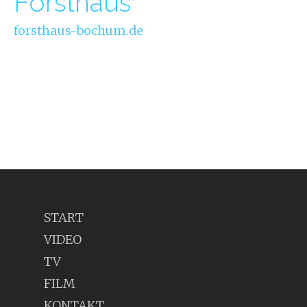
Forsthaus
forsthaus-bochum.de
START
VIDEO
TV
FILM
KONTAKT